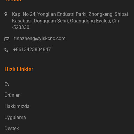
Kapı No 24, Yonglian Endüstri Parkı, Zhongkeng, Shipai
Kasabası, Dongguan Şehri, Guangdong Eyaleti, Çin
-523330
tinazheng@ylskcnc.com
+8613423804847
Hızlı Linkler
Ev
Ürünler
Hakkımızda
Uygulama
Destek