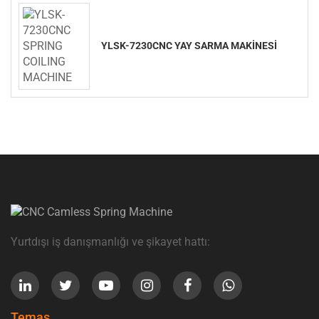
YLSK-7230CNC YAY SARMA MAKİNESİ
Yurtdışı iş danışmanlığı ve şikayet hattı:
Temas