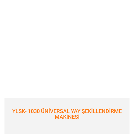
YLSK- 1030 ÜNİVERSAL YAY ŞEKİLLENDİRME
MAKİNESİ